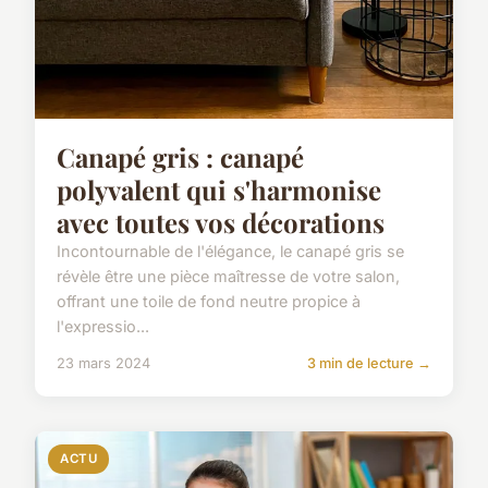
Canapé gris : canapé
polyvalent qui s'harmonise
avec toutes vos décorations
Incontournable de l'élégance, le canapé gris se
révèle être une pièce maîtresse de votre salon,
offrant une toile de fond neutre propice à
l'expressio...
23 mars 2024
3 min de lecture →
ACTU