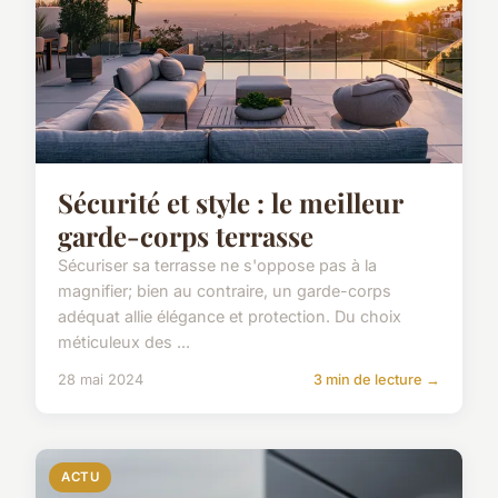
Sécurité et style : le meilleur
garde-corps terrasse
Sécuriser sa terrasse ne s'oppose pas à la
magnifier; bien au contraire, un garde-corps
adéquat allie élégance et protection. Du choix
méticuleux des ...
28 mai 2024
3 min de lecture →
ACTU