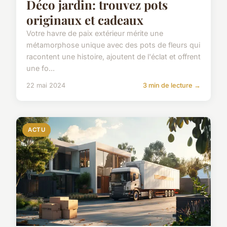
Déco jardin: trouvez pots
originaux et cadeaux
Votre havre de paix extérieur mérite une
métamorphose unique avec des pots de fleurs qui
racontent une histoire, ajoutent de l'éclat et offrent
une fo...
22 mai 2024
3 min de lecture →
ACTU