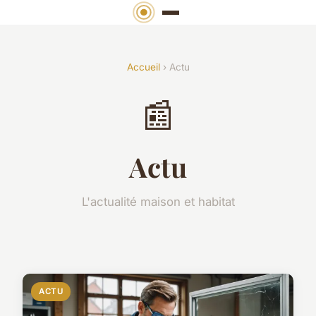
Accueil
› Actu
📰
Actu
L'actualité maison et habitat
ACTU