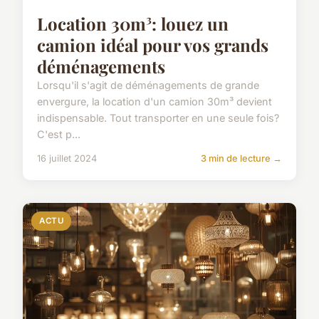
Location 30m³: louez un
camion idéal pour vos grands
déménagements
Lorsqu'il s'agit de déménagements de grande
envergure, la location d'un camion 30m³ devient
indispensable. Tout transporter en une seule fois?
C'est p...
16 juillet 2024
3 min de lecture →
ACTU