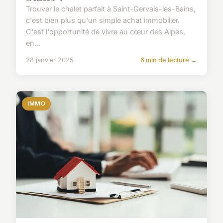
Trouver le chalet parfait à Saint-Gervais-les-Bains,
c'est bien plus qu'un simple achat immobilier.
C'est l'opportunité de vivre au cœur des Alpes,
en...
28 janvier 2025
6 min de lecture →
IMMO