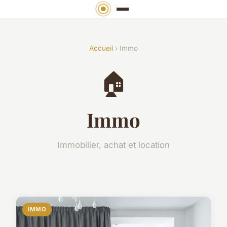
Accueil
› Immo
🏠
Immo
Immobilier, achat et location
IMMO