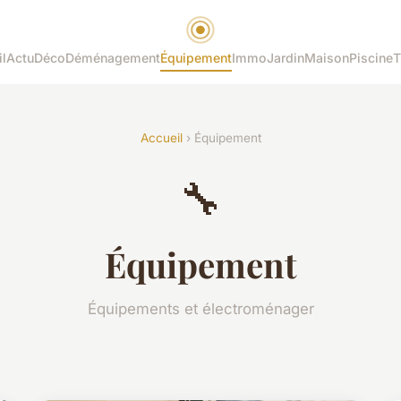
l
Actu
Déco
Déménagement
Équipement
Immo
Jardin
Maison
Piscine
T
Accueil
› Équipement
🔧
Équipement
Équipements et électroménager