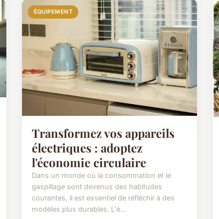
ÉQUIPEMENT
Transformez vos appareils
électriques : adoptez
l'économie circulaire
Dans un monde où la consommation et le
gaspillage sont devenus des habitudes
courantes, il est essentiel de réfléchir à des
modèles plus durables. L'é...