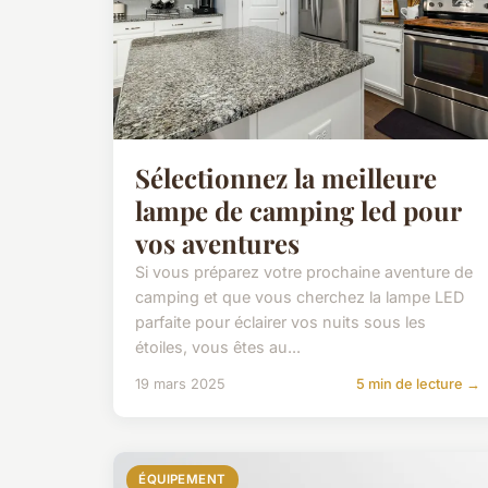
Sélectionnez la meilleure
lampe de camping led pour
vos aventures
Si vous préparez votre prochaine aventure de
camping et que vous cherchez la lampe LED
parfaite pour éclairer vos nuits sous les
étoiles, vous êtes au...
19 mars 2025
5 min de lecture →
ÉQUIPEMENT