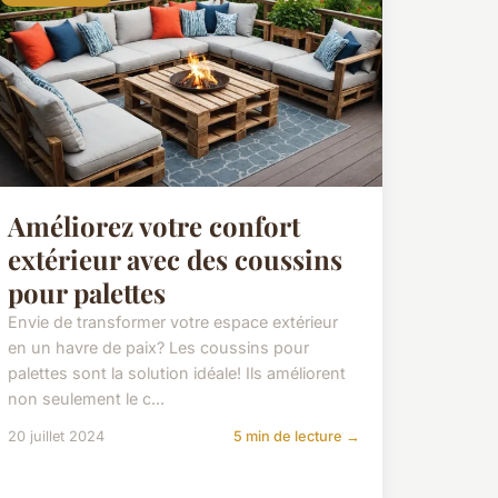
Améliorez votre confort
extérieur avec des coussins
pour palettes
Envie de transformer votre espace extérieur
en un havre de paix? Les coussins pour
palettes sont la solution idéale! Ils améliorent
non seulement le c...
20 juillet 2024
5 min de lecture →