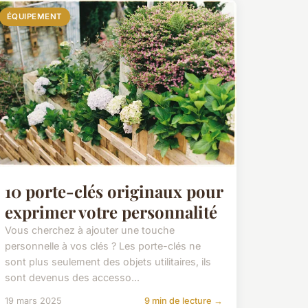
ÉQUIPEMENT
10 porte-clés originaux pour
exprimer votre personnalité
Vous cherchez à ajouter une touche
personnelle à vos clés ? Les porte-clés ne
sont plus seulement des objets utilitaires, ils
sont devenus des accesso...
19 mars 2025
9 min de lecture →