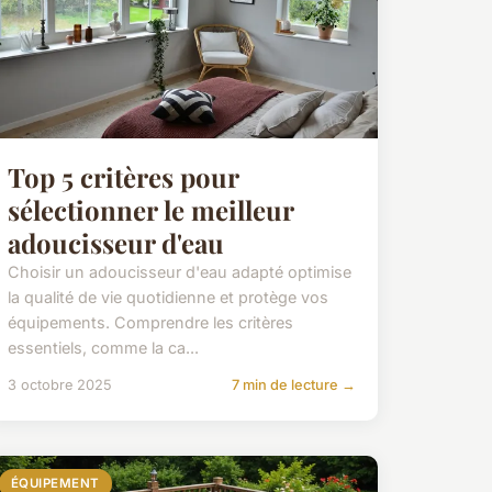
Top 5 critères pour
sélectionner le meilleur
adoucisseur d'eau
Choisir un adoucisseur d'eau adapté optimise
la qualité de vie quotidienne et protège vos
équipements. Comprendre les critères
essentiels, comme la ca...
3 octobre 2025
7 min de lecture →
ÉQUIPEMENT