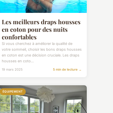
Les meilleurs draps housses
en coton pour des nuits
confortables
Si vous cherchez à améliorer la qualité de
votre sommeil, choisir les bons draps housses
en coton est une décision cruciale. Les draps
housses en coto...
19 mars 2025
5 min de lecture →
ÉQUIPEMENT