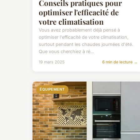
Conseils pratiques pour
optimiser l'efficacité de
votre climatisation
Vous avez probablement déjà pensé à
optimiser l'efficacité de votre climatisation,
surtout pendant les chaudes journées d'été.
Que vous cherchiez à ré...
19 mars 2025
6 min de lecture →
ÉQUIPEMENT