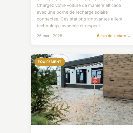
Chargez votre voiture de manière efficace
avec une borne de recharge solaire
connectée. Ces stations innovantes allient
technologie avancée et respect...
26 mars 2025
6 min de lecture →
ÉQUIPEMENT