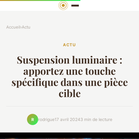
Accueil
›
Actu
ACTU
Suspension luminaire :
apportez une touche
spécifique dans une pièce
cible
rodrigue
17 avril 2024
3 min de lecture
R