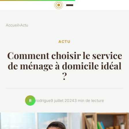
Accueil
›
Actu
ACTU
Comment choisir le service
de ménage à domicile idéal
?
rodrigue
9 juillet 2024
3 min de lecture
R