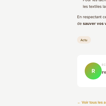
les textiles l
En respectant c
de
sauver vos 
Actu
EC
R
r
← Voir tous les a