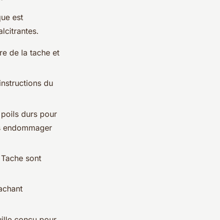
que est
lcitrantes.
re de la tache et
instructions du
 poils durs pour
sans endommager
 Tache sont
tachant
uille conçu pour