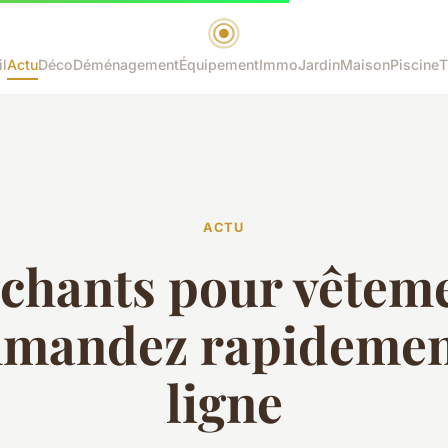
l
Actu
Déco
Déménagement
Équipement
Immo
Jardin
Maison
Piscine
T
ACTU
chants pour vêteme
mandez rapidemen
ligne