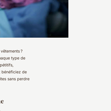
s vêtements ?
haque type de
étitifs,
t bénéficiez de
ites sans perdre
ne