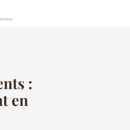
ravaux
nts :
t en