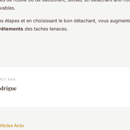
avables.
es étapes et en choisissant le bon détachant, vous augmen
vêtements
des taches tenaces.
RIT PAR
odrigue
rticles Actu