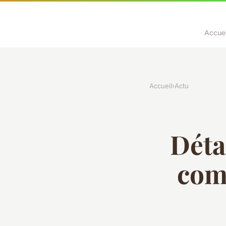
Accuei
Accueil
›
Actu
Déta
com