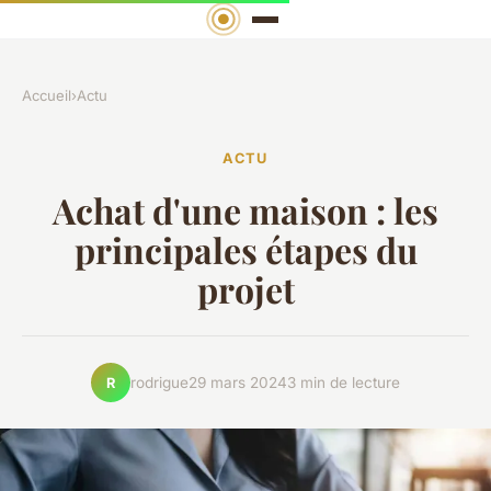
Accueil
›
Actu
ACTU
Achat d'une maison : les
principales étapes du
projet
rodrigue
29 mars 2024
3 min de lecture
R