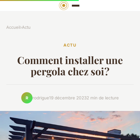
Accueil
›
Actu
ACTU
Comment installer une
pergola chez soi ?
rodrigue
19 décembre 2023
2 min de lecture
R