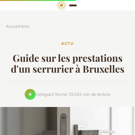
Accueil
›
Actu
ACTU
Guide sur les prestations
d'un serrurier à Bruxelles
rodrigue
2 février 2024
2 min de lecture
R