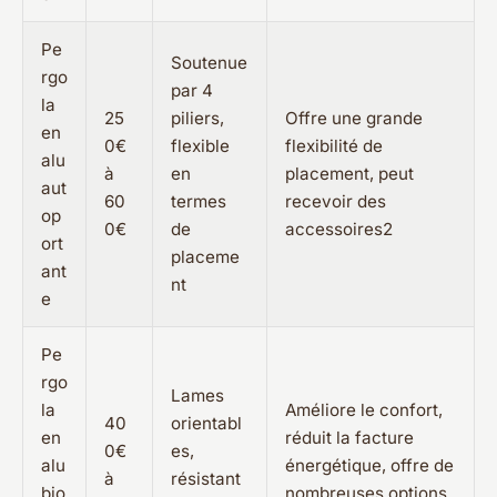
Pe
Soutenue
rgo
par 4
la
25
piliers,
Offre une grande
en
0€
flexible
flexibilité de
alu
à
en
placement, peut
aut
60
termes
recevoir des
op
0€
de
accessoires2
ort
placeme
ant
nt
e
Pe
rgo
Lames
la
Améliore le confort,
40
orientabl
en
réduit la facture
0€
es,
alu
énergétique, offre de
à
résistant
bio
nombreuses options