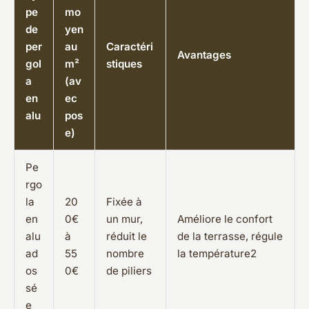
pe
mo
de
yen
per
au
Caractéri
Avantages
gol
m²
stiques
a
(av
en
ec
alu
pos
e)
Pe
rgo
la
20
Fixée à
en
0€
un mur,
Améliore le confort
alu
à
réduit le
de la terrasse, régule
ad
55
nombre
la température2
os
0€
de piliers
sé
e