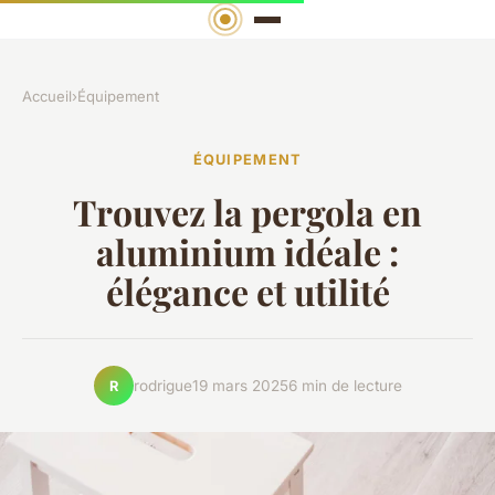
Accueil
›
Équipement
ÉQUIPEMENT
Trouvez la pergola en
aluminium idéale :
élégance et utilité
rodrigue
19 mars 2025
6 min de lecture
R