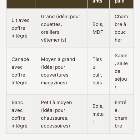
ants
pale
Grand (idéal pour
Cham
Lit avec
couettes,
Bois,
bre à
coffre
oreillers,
MDF
couc
intégré
vêtements)
her
Salon
Canapé
Moyen à grand
Tiss
, salle
avec
(idéal pour
u,
de
coffre
couvertures,
cuir,
séjou
intégré
magazines)
bois
r
Banc
Petit à moyen
Entré
Bois,
avec
(idéal pour
e,
méta
coffre
chaussures,
cham
l
intégré
accessoires)
bre