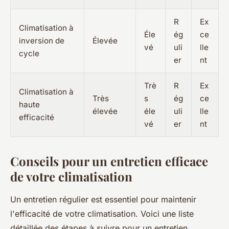
R
Ex
Climatisation à
Éle
ég
ce
inversion de
Élevée
vé
uli
lle
cycle
er
nt
Trè
R
Ex
Climatisation à
Très
s
ég
ce
haute
élevée
éle
uli
lle
efficacité
vé
er
nt
Conseils pour un entretien efficace
de votre climatisation
Un entretien régulier est essentiel pour maintenir
l'efficacité de votre climatisation. Voici une liste
détaillée des étapes à suivre pour un entretien