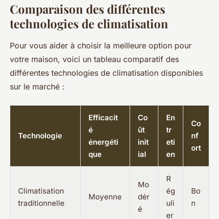
Comparaison des différentes
technologies de climatisation
Pour vous aider à choisir la meilleure option pour
votre maison, voici un tableau comparatif des
différentes technologies de climatisation disponibles
sur le marché :
Efficacit
Co
En
Co
é
ût
tr
Technologie
nf
énergéti
init
eti
ort
que
ial
en
R
Mo
Climatisation
ég
Bo
Moyenne
dér
traditionnelle
uli
n
é
er