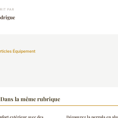
RIT PAR
odrigue
articles Équipement
Dans la même rubrique
nfort extérieur avec des
Découvrez la pergola en alu