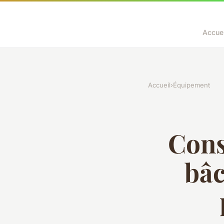
Accuei
Accueil
›
Équipement
Cons
bâc