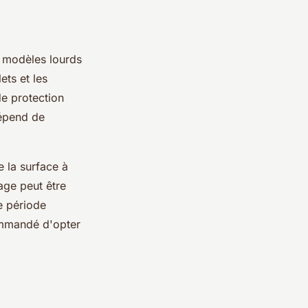
s modèles lourds
ets et les
e protection
dépend de
e la surface à
age peut être
e période
commandé d'opter