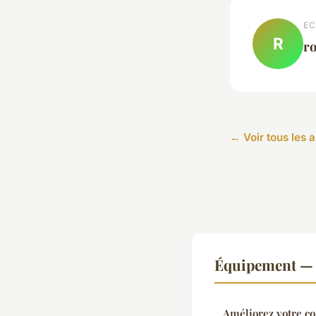
EC
R
r
← Voir tous les 
Équipement — 
Améliorez votre co