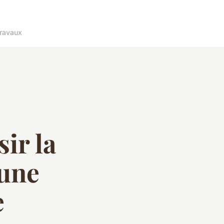
ravaux
ir la
 une
e