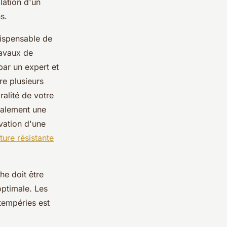
lation d'un
s.
dispensable de
ravaux de
par un expert et
re plusieurs
ralité de votre
ralement une
vation d'une
ture résistante
che doit être
optimale. Les
ntempéries est