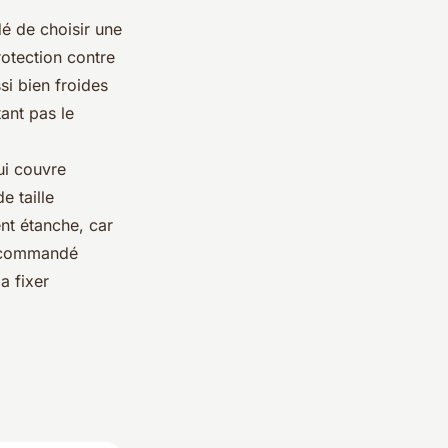
dé de choisir une
rotection contre
si bien froides
ant pas le
ui couvre
e taille
nt étanche, car
 recommandé
a fixer