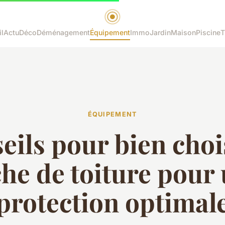
l
Actu
Déco
Déménagement
Équipement
Immo
Jardin
Maison
Piscine
T
ÉQUIPEMENT
eils pour bien chois
he de toiture pour
protection optimal