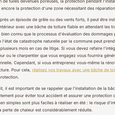
n de tuiles devenues poreuses, la protection pendant l'instal
 encore la protection d'une zone nécessitant des réparation
près un épisode de grêle ou des vents forts, il peut être in
intérieur avec une bâche de toiture fiable en attendant les t
est bien connu que le processus d'évaluation des dommages 
e l'état de catastrophe naturelle par la commune peut prend
plusieurs mois en cas de litige. Si vous devez refaire l'intég
gueur ou le charpentier que vous engagez vous fournira géné
nnelle. Cependant, si vous entreprenez vous-même la réno
ucture. Pour cela,
réalisez vos travaux avec une bâche de toi
protection.
t, il est important de se rappeler que l'installation de la bâ
tement pour éviter tout accident et assurer une protection 
ien simples sont plus faciles à réaliser en été : le risque d'i
a perte de chaleur est considérablement réduite.