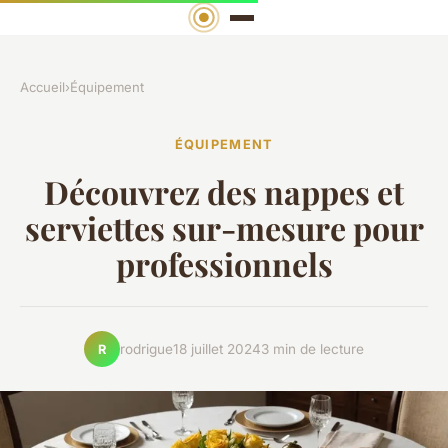
Accueil
›
Équipement
ÉQUIPEMENT
Découvrez des nappes et
serviettes sur-mesure pour
professionnels
rodrigue
18 juillet 2024
3 min de lecture
R