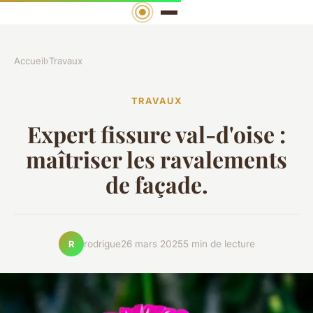
Accueil
›
Travaux
TRAVAUX
Expert fissure val-d'oise :
maîtriser les ravalements
de façade.
rodrigue
26 mars 2025
5 min de lecture
R