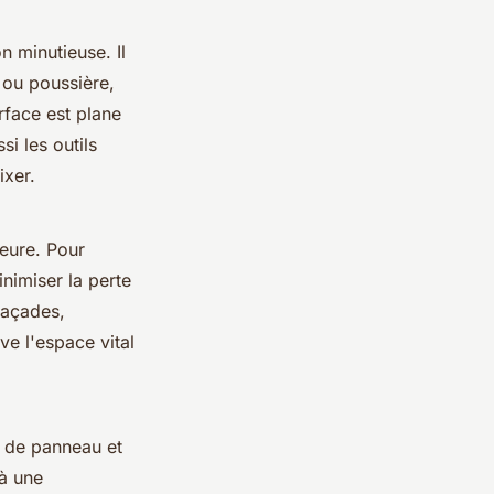
 minutieuse. Il
 ou poussière,
face est plane
i les outils
ixer.
ieure. Pour
inimiser la perte
façades,
e l'espace vital
e de panneau et
 à une