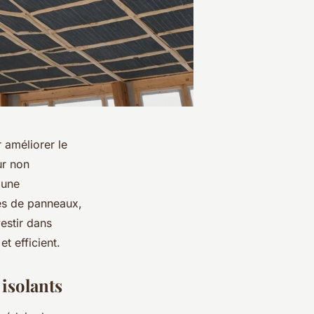
 améliorer le
ur non
 une
pes de panneaux,
vestir dans
t efficient.
isolants