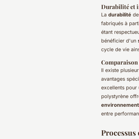
Durabilité et
La
durabilité
des
fabriqués à part
étant respectue
bénéficier d'un
cycle de vie ain
Comparaison e
Il existe plusie
avantages spéci
excellents pour 
polystyrène off
environnement
entre performan
Processus 