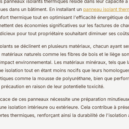
s panneaux isolants thermiques réside dans leur capacité à 
ues dans un bâtiment. En installant un
panneau isolant ther
fort thermique tout en optimisant l'efficacité énergétique d
mettent des économies significatives sur les factures de cha
udicieux pour tout propriétaire souhaitant diminuer ses coût
olants se déclinent en plusieurs matériaux, chacun ayant s
 matériaux naturels comme les fibres de bois et le liège sont
 impact environnemental. Les matériaux minéraux, tels que la
e isolation tout en étant moins nocifs que leurs homologue
hétiques comme la mousse de polyuréthane, bien que perfor
précaution en raison de leur potentielle toxicité.
fficace de ces panneaux nécessite une préparation minutieus
'une isolation intérieure ou extérieure. Cela contribue à prés
ertes thermiques, renforçant ainsi la durabilité de l'isolation 