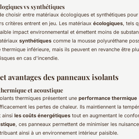
logiques vs synthétiques
 de choisir entre matériaux écologiques et synthétiques pou
urs critères entrent en jeu. Les matériaux
écologiques
, tels 
n faible impact environnemental et émettent moins de substa
atériaux
synthétiques
comme la mousse polyuréthane poss
 thermique inférieure, mais ils peuvent en revanche être plu
isques en cas d'incendie.
 et avantages des panneaux isolants
hermique et acoustique
olants thermiques présentent une
performance thermique
icacement les pertes de chaleur. Ils maintiennent la tempér
t ainsi
les coûts énergétiques
tout en augmentant le confor
ustique
, ces panneaux permettent de minimiser les nuisanc
tribuant ainsi à un environnement intérieur paisible.