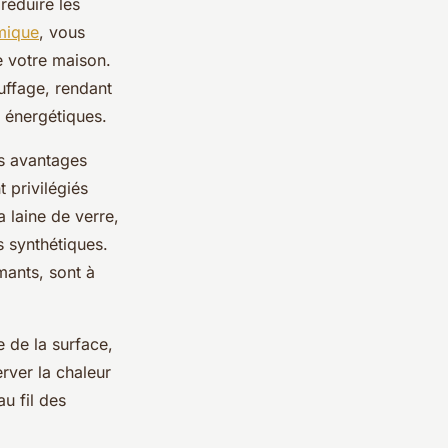
réduire les
mique
, vous
e votre maison.
uffage, rendant
s énergétiques.
es avantages
 privilégiés
 laine de verre,
s synthétiques.
mants, sont à
e de la surface,
erver la chaleur
au fil des