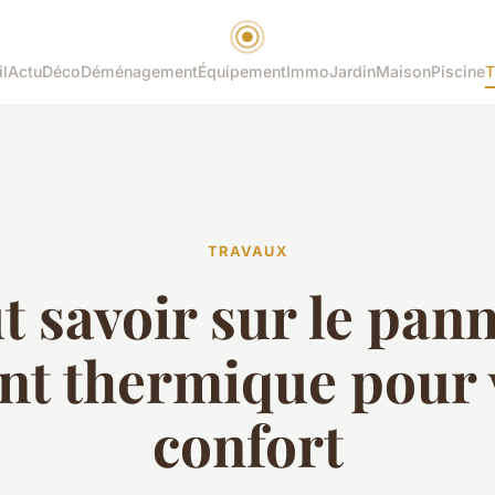
l
Actu
Déco
Déménagement
Équipement
Immo
Jardin
Maison
Piscine
T
TRAVAUX
t savoir sur le pan
ant thermique pour 
confort