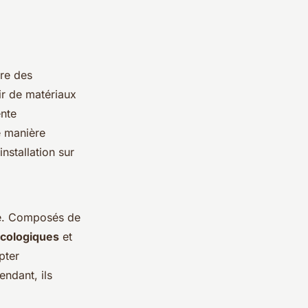
ure des
ir de matériaux
ente
e manière
installation sur
ure. Composés de
cologiques
et
pter
endant, ils