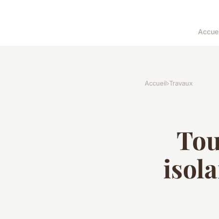
Accuei
Accueil
›
Travaux
Tou
isol