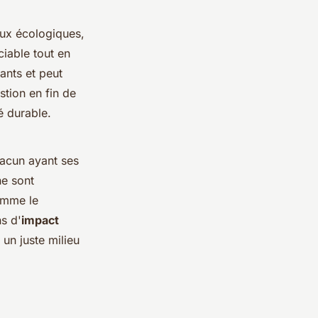
aux écologiques,
ciable tout en
ants et peut
stion en fin de
é durable.
hacun ayant ses
ne sont
mme le
s d'
impact
t un juste milieu