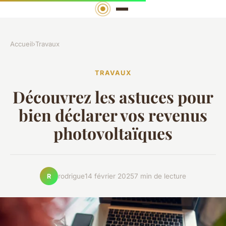
Accueil
›
Travaux
TRAVAUX
Découvrez les astuces pour
bien déclarer vos revenus
photovoltaïques
rodrigue
14 février 2025
7 min de lecture
R