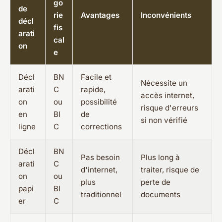
go
de
rie
Avantages
Inconvénients
décl
fis
arati
cal
on
e
Décl
BN
Facile et
Nécessite un
arati
C
rapide,
accès internet,
on
ou
possibilité
risque d'erreurs
en
BI
de
si non vérifié
ligne
C
corrections
Décl
BN
Pas besoin
Plus long à
arati
C
d'internet,
traiter, risque de
on
ou
plus
perte de
papi
BI
traditionnel
documents
er
C