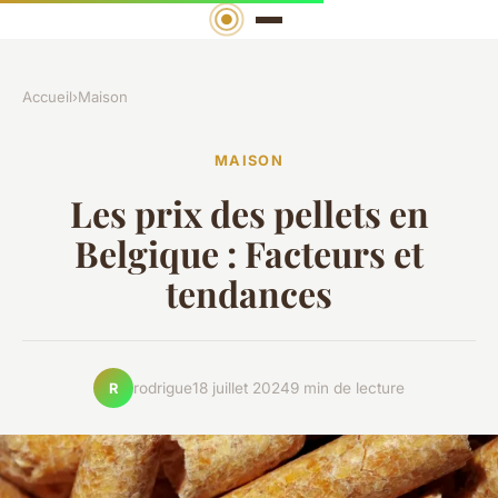
Accueil
›
Maison
MAISON
Les prix des pellets en
Belgique : Facteurs et
tendances
rodrigue
18 juillet 2024
9 min de lecture
R