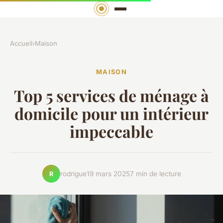
Accueil
›
Maison
MAISON
Top 5 services de ménage à
domicile pour un intérieur
impeccable
rodrigue
19 mars 2025
7 min de lecture
R