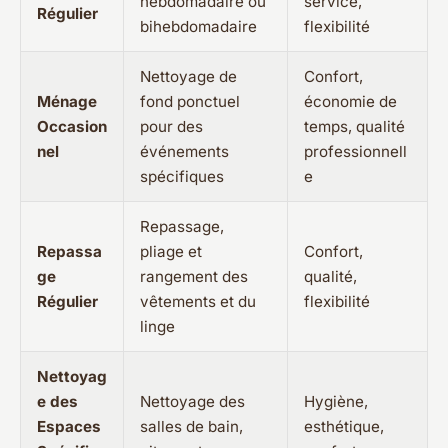
hebdomadaire ou
service,
Régulier
bihebdomadaire
flexibilité
Nettoyage de
Confort,
Ménage
fond ponctuel
économie de
Occasion
pour des
temps, qualité
nel
événements
professionnell
spécifiques
e
Repassage,
Repassa
pliage et
Confort,
ge
rangement des
qualité,
Régulier
vêtements et du
flexibilité
linge
Nettoyag
e des
Nettoyage des
Hygiène,
Espaces
salles de bain,
esthétique,