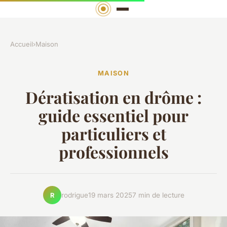
Accueil
›
Maison
MAISON
Dératisation en drôme :
guide essentiel pour
particuliers et
professionnels
rodrigue
19 mars 2025
7 min de lecture
R