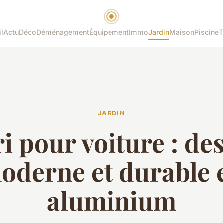
l
Actu
Déco
Déménagement
Équipement
Immo
Jardin
Maison
Piscine
T
JARDIN
i pour voiture : de
oderne et durable 
aluminium