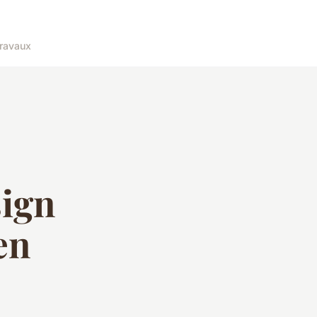
ravaux
sign
en