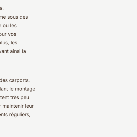
le
.
ême sous des
e ou les
ur vos
lus, les
ant ainsi la
 des carports.
ndant le montage
tent très peu
 maintenir leur
nts réguliers,