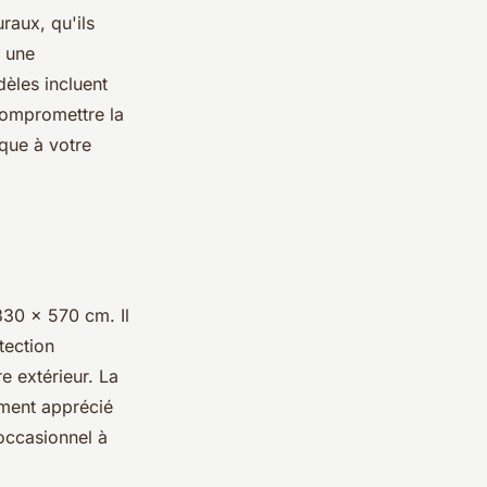
raux, qu'ils
t une
èles incluent
compromettre la
ique à votre
30 x 570 cm. Il
tection
e extérieur. La
ement apprécié
 occasionnel à