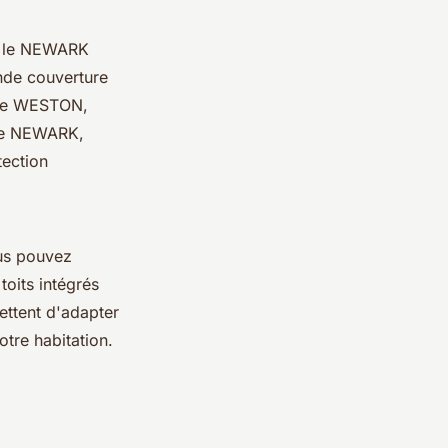
t le NEWARK
nde couverture
. Le WESTON,
 Le NEWARK,
tection
ous pouvez
toits intégrés
ettent d'adapter
otre habitation.