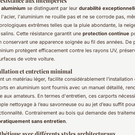
résistance aux intempéries
n aluminium
se distinguent par leur
durabilité exceptionnel
l'acier, l'aluminium ne rouille pas et ne se corrode pas, m
rologiques extrêmes telles que la pluie abondante, la neig
alins. Cette résistance garantit une
protection continue
po
en conservant une apparence soignée au fil des années. De p
inium protègent efficacement contre les rayons UV, préserv
surfaces de votre voiture.
tallation et entretien minimal
nt un matériau léger, facilite considérablement l’installation
orts en aluminium sont fournis avec un manuel détaillé, re
 aux amateurs. En termes d'entretien, ces carports nécessi
mple nettoyage à l’eau savonneuse ou au jet d’eau suffit pour
nctionnalité. Contrairement au bois qui demande des traiteme
pratiquement sans entretien
.
thétique avec différents styles architecturaux