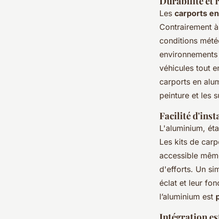
Durabilité et 
Les
carports e
Contrairement à 
conditions météo
environnements s
véhicules tout 
carports en alum
peinture et les 
Facilité d'ins
L'aluminium, éta
Les kits de carp
accessible même
d'efforts. Un si
éclat et leur fo
l’aluminium est
Intégration es