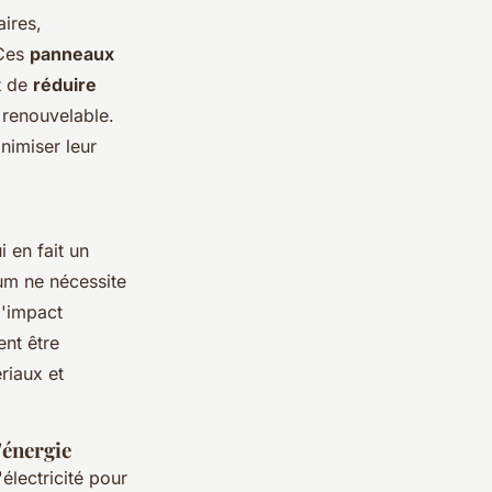
aires,
 Ces
panneaux
nt de
réduire
 renouvelable.
nimiser leur
 en fait un
ium ne nécessite
l'impact
nt être
riaux et
'énergie
électricité pour