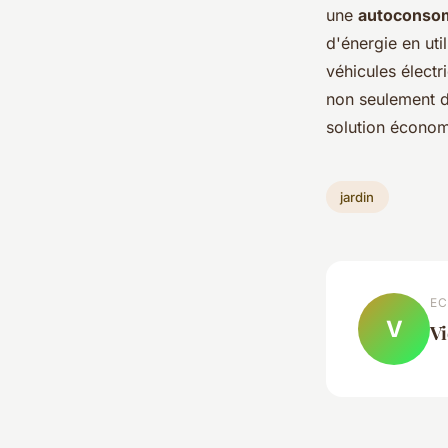
une
autoconso
d'énergie en uti
véhicules électr
non seulement d
solution économ
jardin
EC
V
Vi