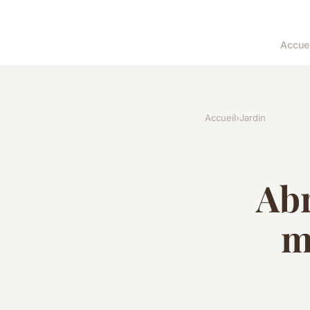
Accuei
Accueil
›
Jardin
Abr
m