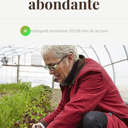
abondante
rodrigue
6 novembre 2023
6 min de lecture
R