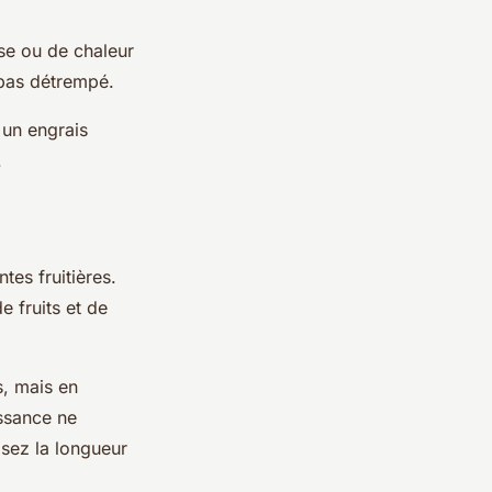
se ou de chaleur
 pas détrempé.
z un engrais
.
tes fruitières.
e fruits et de
s, mais en
issance ne
sez la longueur