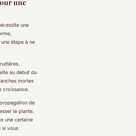
pour une
nécessite une
forme,
c une étape à ne
uitières.
aille au début du
branches mortes
e croissance.
a propagation de
esser la plante.
te une certaine
 si vous