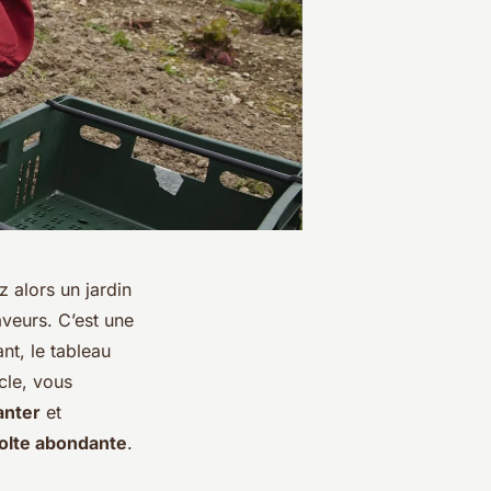
z alors un jardin
veurs. C’est une
nt, le tableau
cle, vous
anter
et
olte abondante
.