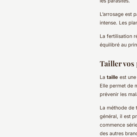
les parasites.
L’arrosage est 
intense. Les pla
La fertilisation 
équilibré au pri
Tailler vos
La
taille
est une 
Elle permet de m
prévenir les mal
La méthode de ta
général, il est 
commence sérieu
des autres bran