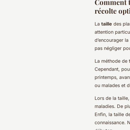
Comment ta
récolte op
La
taille
des plan
attention particu
d’encourager la 
pas négliger po
La méthode de t
Cependant, pour 
printemps, avant
ou malades et d
Lors de la taille
maladies. De plu
Enfin, la taille
connaissance. N