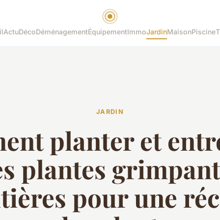
l
Actu
Déco
Déménagement
Équipement
Immo
Jardin
Maison
Piscine
T
JARDIN
nt planter et entr
s plantes grimpan
itières pour une réc