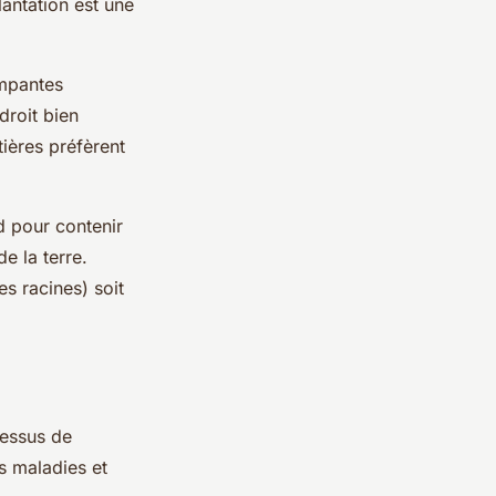
lantation est une
impantes
droit bien
tières préfèrent
d pour contenir
e la terre.
es racines) soit
cessus de
les maladies et