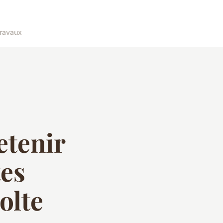
ravaux
etenir
tes
olte