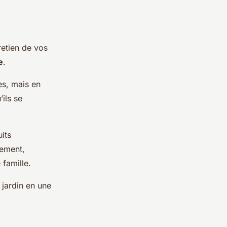
retien de vos
e
.
es, mais en
’ils se
its
tement,
 famille.
 jardin en une