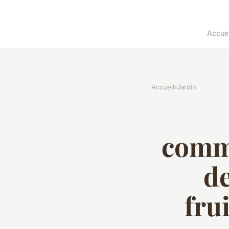
Accuei
Accueil
›
Jardin
comme
de
fru