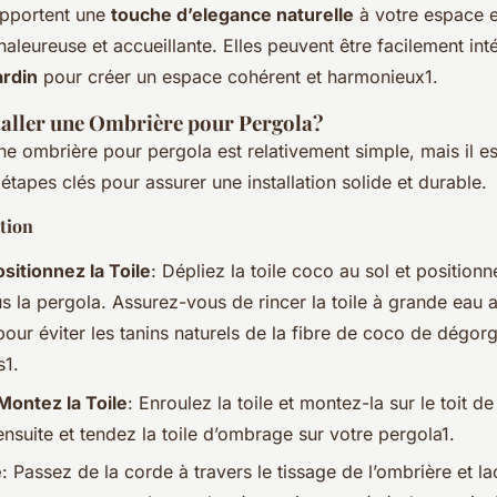
apportent une
touche d’elegance naturelle
à votre espace e
leureuse et accueillante. Elles peuvent être facilement in
ardin
pour créer un espace cohérent et harmonieux1.
aller une Ombrière pour Pergola?
’une ombrière pour pergola est relativement simple, mais il e
étapes clés pour assurer une installation solide et durable.
ation
ositionnez la Toile
: Dépliez la toile coco au sol et positionn
s la pergola. Assurez-vous de rincer la toile à grande eau 
n pour éviter les tanins naturels de la fibre de coco de dégo
s1.
Montez la Toile
: Enroulez la toile et montez-la sur le toit de
nsuite et tendez la toile d’ombrage sur votre pergola1.
e
: Passez de la corde à travers le tissage de l’ombrière et l