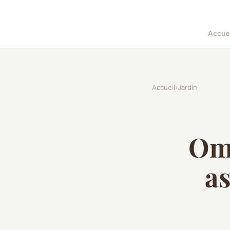
Accuei
Accueil
›
Jardin
Omb
a