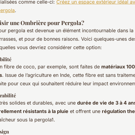
ialisées comme celle-ci:
Créez un espace extérieur idéal a
pergola
.
sir une Ombrière pour Pergola?
ur pergola est devenue un élément incontournable dans la
errasses, et pour de bonnes raisons. Voici quelques-unes de
quelles vous devriez considérer cette option:
bilité
n fibre de coco, par exemple, sont faites de
matériaux 100
s
. Issue de l’agriculture en Inde, cette fibre est sans traite
aite pour ceux qui souhaitent réduire leur impact environnem
rabilité
très solides et durables, avec une
durée de vie de 3 à 4 an
ellement résistants à la pluie
et offrent une
régulation th
aîcheur sous la pergola1.
sign