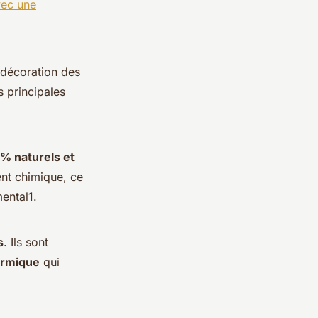
vec une
 décoration des
s principales
% naturels et
ment chimique, ce
ental1.
s
. Ils sont
ermique
qui