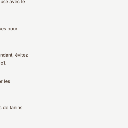
luse avec le
ques pour
ndant, évitez
o1.
r les
s de tanins