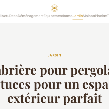
l
Actu
Déco
Déménagement
Équipement
Immo
Jardin
Maison
Piscine
T
JARDIN
rière pour pergola
stuces pour un espa
extérieur parfait