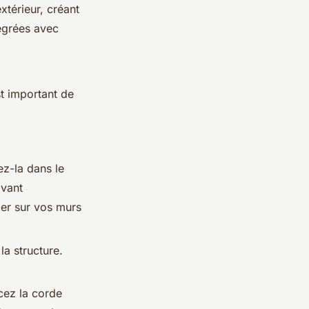
xtérieur, créant
tégrées avec
st important de
ez-la dans le
avant
rger sur vos murs
 la structure.
acez la corde