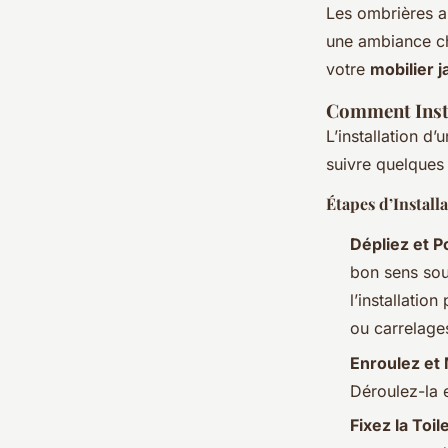
Les ombrières 
une ambiance cha
votre
mobilier j
Comment Inst
L’installation d
suivre quelques 
Étapes d’Install
Dépliez et P
bon sens sou
l’installatio
ou carrelage
Enroulez et 
Déroulez-la e
Fixez la Toil