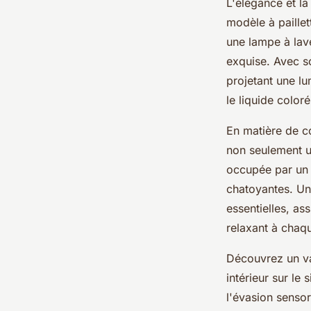
L'élégance et l
modèle à paillet
une lampe à lave
exquise. Avec s
projetant une lu
le liquide color
En matière de c
non seulement un
occupée par un t
chatoyantes. Un 
essentielles, as
relaxant à chaque
Découvrez un va
intérieur sur le 
l'évasion sensor