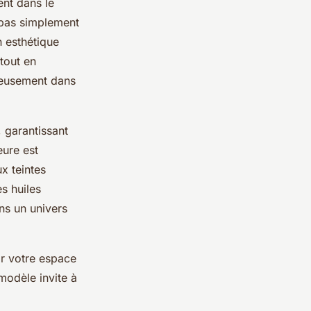
nt dans le
t pas simplement
n esthétique
tout en
nieusement dans
 garantissant
eure est
x teintes
s huiles
ns un univers
ir votre espace
modèle invite à