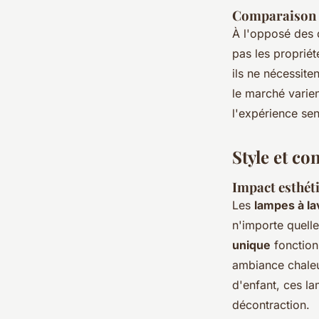
Comparaison a
À l'opposé des d
pas les propriét
ils ne nécessite
le marché varien
l'expérience sens
Style et co
Impact esthéti
Les
lampes à la
n'importe quelle
unique
fonction
ambiance chaleu
d'enfant, ces l
décontraction.