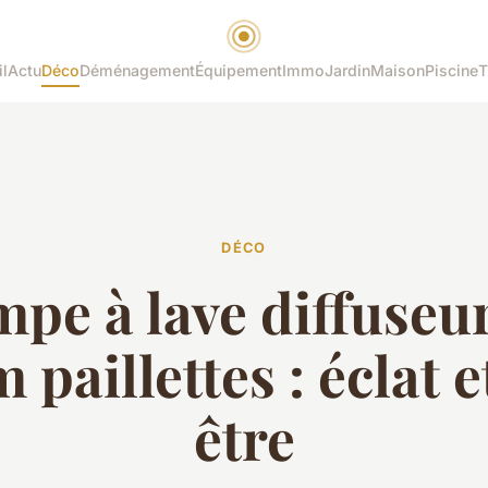
l
Actu
Déco
Déménagement
Équipement
Immo
Jardin
Maison
Piscine
T
DÉCO
pe à lave diffuseu
 paillettes : éclat e
être