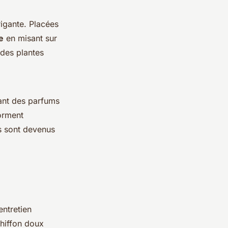
rigante. Placées
e
en misant sur
 des plantes
sant des parfums
forment
es sont devenus
entretien
chiffon doux