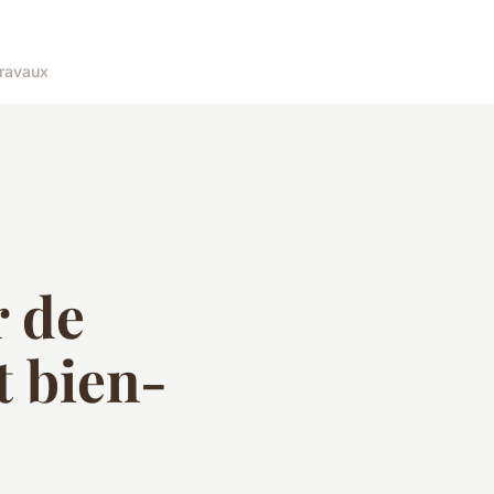
ravaux
r de
t bien-