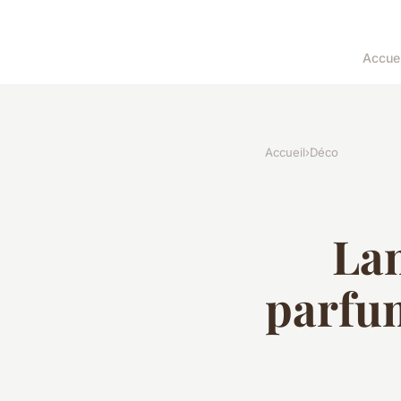
Accuei
Accueil
›
Déco
Lam
parfum