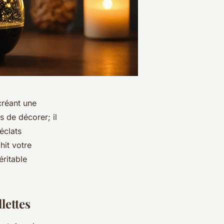
créant une
 de décorer; il
éclats
hit votre
éritable
lettes