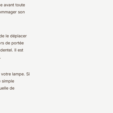
ie avant toute
ndommager son
 de le déplacer
ors de portée
entel. Il est
.
votre lampe. Si
e simple
uelle de