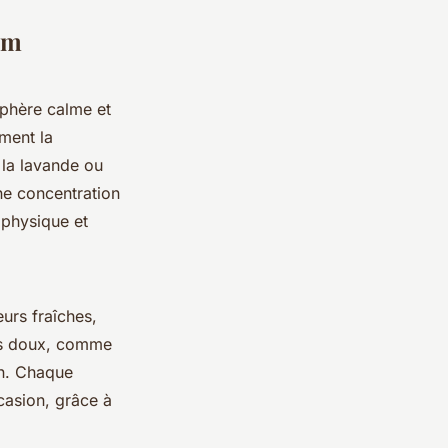
um
phère calme et
ement la
 la lavande ou
une concentration
 physique et
urs fraîches,
es doux, comme
n. Chaque
casion, grâce à