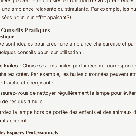
umées peuvent être choisies en fonction de vos préférences 
 une ambiance relaxante ou stimulante. Par exemple, les hui
lisées pour leur effet apaisant3).
t Conseils Pratiques
estique
ve sont idéales pour créer une ambiance chaleureuse et par
elques conseils pour leur utilisation :
s huiles
: Choisissez des huiles parfumées qui corresponde
aitez créer. Par exemple, les huiles citronnées peuvent êtr
 fraîche et énergisante.
ssurez-vous de nettoyer régulièrement la lampe pour éviter
 de résidus d'huile.
rdez la lampe hors de portée des enfants et des animaux 
out accident.
 les Espaces Professionnels