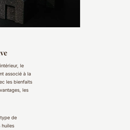
ave
térieur, le
nt associé à la
c les bienfaits
avantages, les
 type de
 huiles