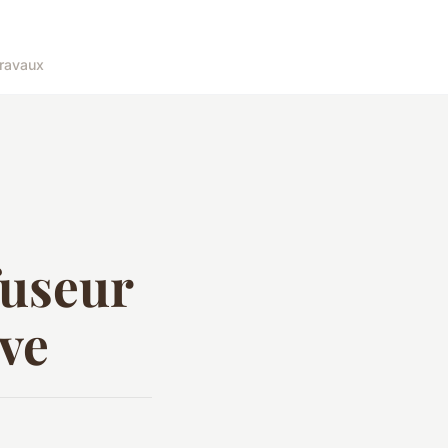
ravaux
ffuseur
ve