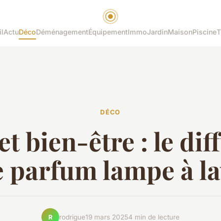
l
Actu
Déco
Déménagement
Équipement
Immo
Jardin
Maison
Piscine
T
DÉCO
et bien-être : le di
e parfum lampe à la
rodrigue
19 mars 2025
4 min de lecture
R