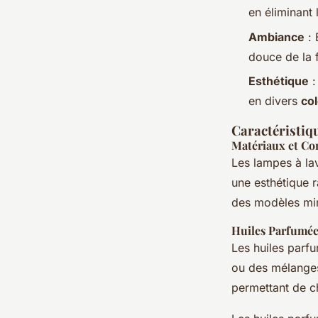
en éliminant 
Ambiance
: 
douce de la 
Esthétique
:
en divers
col
Caractéristiq
Matériaux et Co
Les lampes à la
une esthétique r
des modèles min
Huiles Parfumée
Les huiles parf
ou des mélanges
permettant de ch