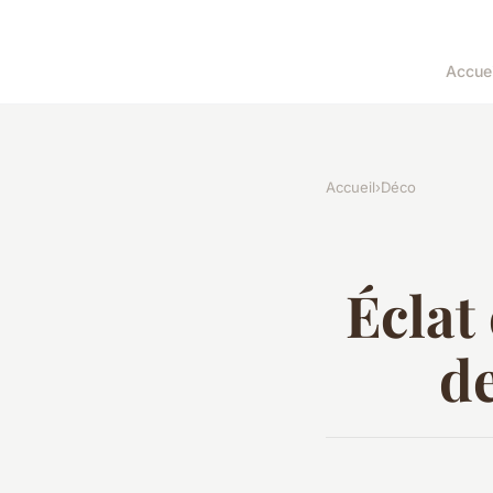
Accuei
Accueil
›
Déco
Éclat 
d