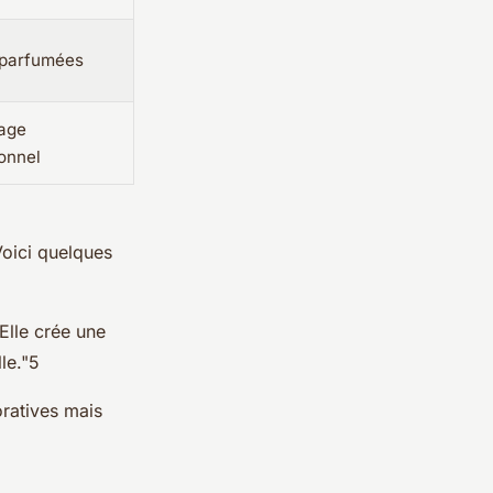
 parfumées
age
onnel
Voici quelques
Elle crée une
le."5
ratives mais