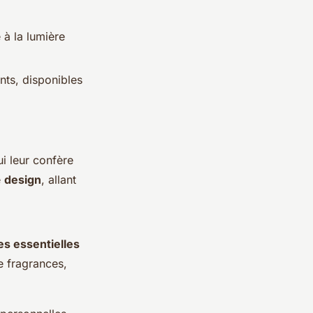
 à la lumière
nts, disponibles
ui leur confère
e
design
, allant
es essentielles
e fragrances,