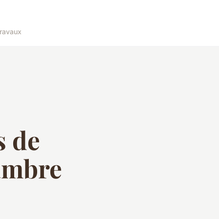
ravaux
s de
ambre