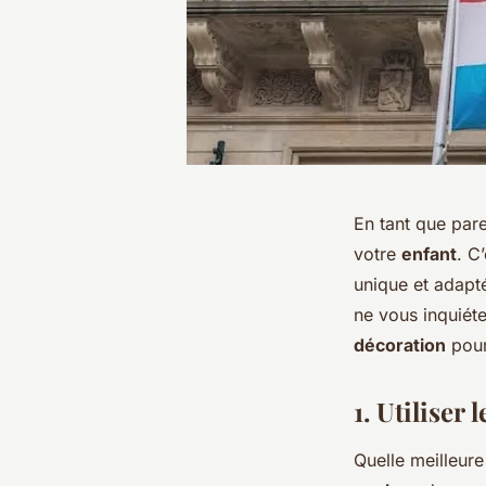
En tant que pare
votre
enfant
. C
unique et adapt
ne vous inquiét
décoration
pour
1. Utiliser
Quelle meilleur