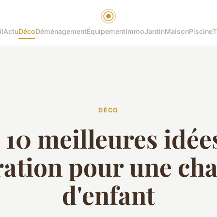
l
Actu
Déco
Déménagement
Équipement
Immo
Jardin
Maison
Piscine
T
DÉCO
 10 meilleures idée
ration pour une ch
d'enfant