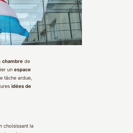
a
chambre
de
réer un
espace
ne tâche ardue,
eures
idées de
 choisissant la