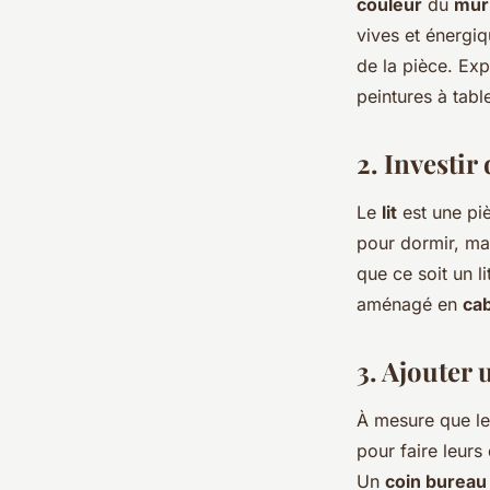
couleur
du
mur
vives et énergi
de la pièce. Ex
peintures à tab
2. Investir
Le
lit
est une pi
pour dormir, mai
que ce soit un l
aménagé en
ca
3. Ajouter
À mesure que l
pour faire leurs
Un
coin bureau