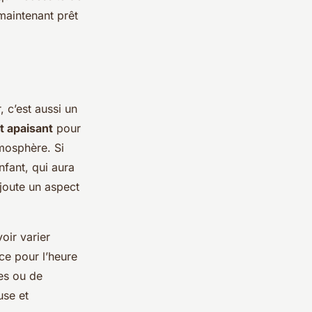
 maintenant prêt
 c’est aussi un
t apaisant
pour
mosphère. Si
nfant, qui aura
ajoute un aspect
oir varier
uce pour l’heure
ses ou de
use et