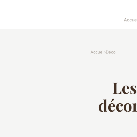
Accuei
Accueil
›
Déco
Les
déco