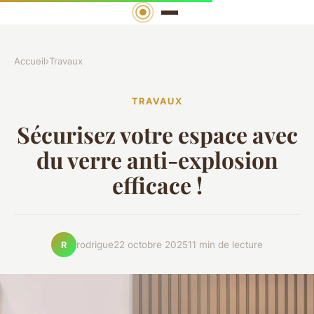
Accueil
›
Travaux
TRAVAUX
Sécurisez votre espace avec
du verre anti-explosion
efficace !
rodrigue
22 octobre 2025
11 min de lecture
R