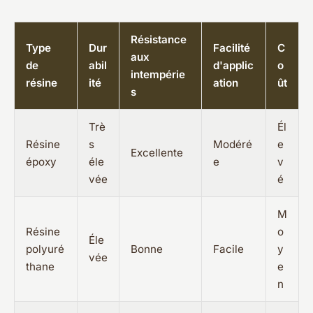
Résistance
Type
Dur
Facilité
C
aux
de
abil
d'applic
o
intempérie
résine
ité
ation
ût
s
Trè
Él
Résine
s
Modéré
e
Excellente
époxy
éle
e
v
vée
é
M
Résine
o
Éle
polyuré
Bonne
Facile
y
vée
thane
e
n