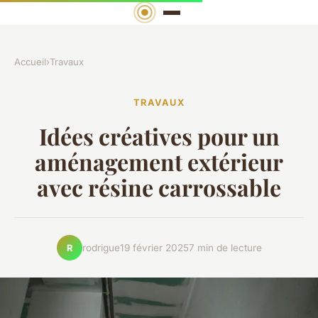
Accueil
›
Travaux
TRAVAUX
Idées créatives pour un
aménagement extérieur
avec résine carrossable
rodrigue
19 février 2025
7 min de lecture
R