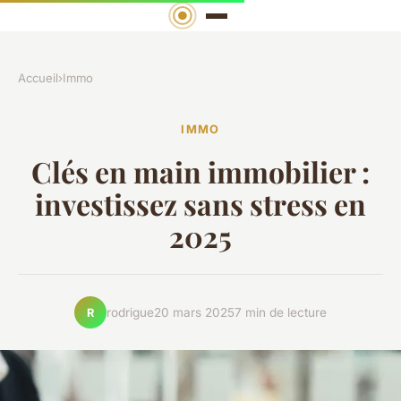
Accueil
›
Immo
IMMO
Clés en main immobilier :
investissez sans stress en
2025
rodrigue
20 mars 2025
7 min de lecture
R