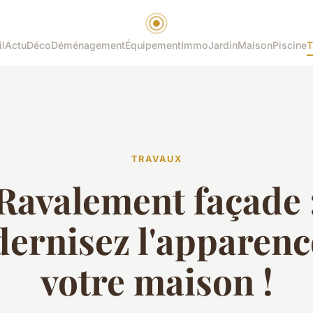
l
Actu
Déco
Déménagement
Équipement
Immo
Jardin
Maison
Piscine
T
TRAVAUX
Ravalement façade 
ernisez l'apparenc
votre maison !