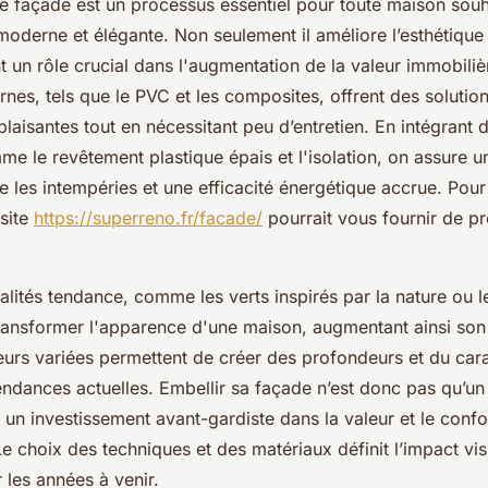
e façade est un processus essentiel pour toute maison souh
oderne et élégante. Non seulement il améliore l’esthétique 
t un rôle crucial dans l'augmentation de la valeur immobiliè
es, tels que le PVC et les composites, offrent des solutio
laisantes tout en nécessitant peu d’entretien. En intégrant 
e le revêtement plastique épais et l'isolation, on assure u
e les intempéries et une efficacité énergétique accrue. Pour
 site
https://superreno.fr/facade/
pourrait vous fournir de pr
lités tendance, comme les verts inspirés par la nature ou l
ransformer l'apparence d'une maison, augmentant ainsi son a
eurs variées permettent de créer des profondeurs et du cara
endances actuelles. Embellir sa façade n’est donc pas qu’un
 un investissement avant-gardiste dans la valeur et le confo
e choix des techniques et des matériaux définit l’impact vis
 les années à venir.