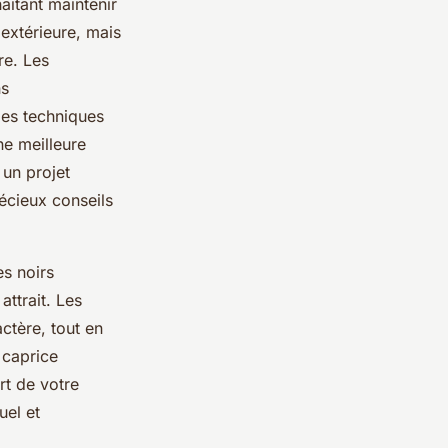
aitant maintenir
extérieure, mais
re. Les
ns
des techniques
ne meilleure
 un projet
écieux conseils
es noirs
ttrait. Les
ctère, tout en
 caprice
rt de votre
uel et