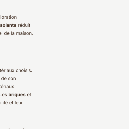
ioration
isolants
réduit
el de la maison.
ériaux choisis.
n de son
tériaux
 Les
briques
et
lité et leur