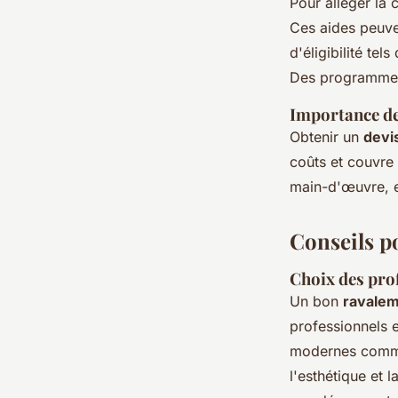
Pour alléger la 
Ces aides peuven
d'éligibilité te
Des programmes 
Importance des
Obtenir un
devi
coûts et couvre 
main-d'œuvre, et
Conseils p
Choix des pro
Un bon
ravalem
professionnels 
modernes comme 
l'esthétique et l