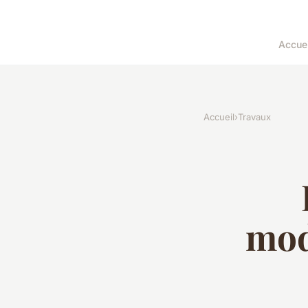
Accuei
Accueil
›
Travaux
mod