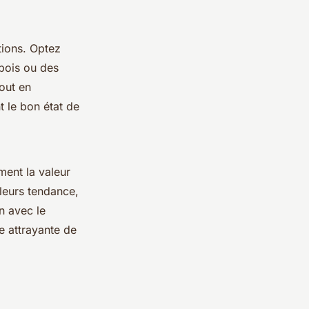
tions. Optez
 bois ou des
out en
t le bon état de
ment la valeur
leurs tendance,
n avec le
e attrayante de