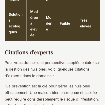
Mod
Solution
érée
Mo
s
Très
à
dér
Faible
écologi
élevée
élev
é
ques
ée
Citations d'experts
Pour vous donner une perspective supplémentaire sur
la gestion des nuisibles, voici quelques citations
d'experts dans le domaine :
"La prévention est la clé pour gérer les nuisibles
efficacement. Une maison bien entretenue et scellée
peut réduire considérablement le risque d'infestation."