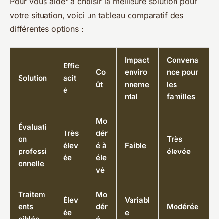
Pour vous aider à choisir la meilleure solution pour
votre situation, voici un tableau comparatif des
différentes options :
Impact
Convena
Effic
Co
enviro
nce pour
Solution
acit
ût
nneme
les
é
ntal
familles
Mo
Évaluati
Très
dér
on
Très
élev
é à
Faible
professi
élevée
ée
éle
onnelle
vé
Traitem
Mo
Élev
Variabl
ents
dér
Modérée
ée
e
ciblés
é