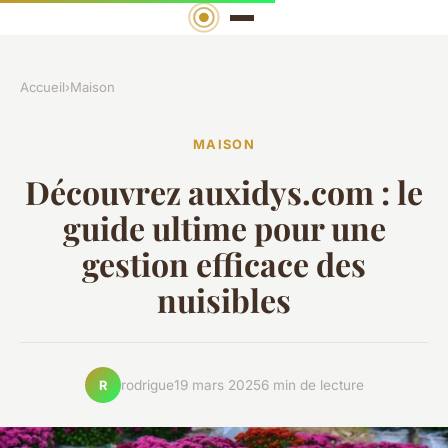
Accueil
›
Maison
MAISON
Découvrez auxidys.com : le
guide ultime pour une
gestion efficace des
nuisibles
rodrigue
19 mars 2025
6 min de lecture
R