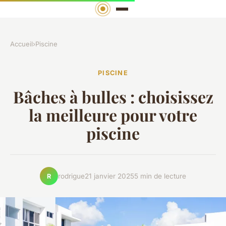
Accueil
›
Piscine
PISCINE
Bâches à bulles : choisissez
la meilleure pour votre
piscine
rodrigue
21 janvier 2025
5 min de lecture
R