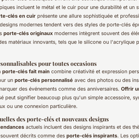
piques incluent le métal et le cuir pour une durabilité et un s
te-clés en cuir
présente une allure sophistiquée et profess
s designs modernes tendent vers des styles de porte-clés ép
es
porte-clés originaux
modernes intègrent souvent des élé
es matériaux innovants, tels que le silicone ou l'acrylique 
rsonnalisables pour toutes occasions
n
porte-clés fait main
combine créativité et expression pers
our un
porte-clés personnalisé
avec des photos ou des ins
 marquer des événements comme des anniversaires.
Offrir 
isé peut signifier beaucoup plus qu'un simple accessoire, s
x ou une connexion particulière.
uelles des porte-clés et nouveaux designs
 tendances
actuels incluent des designs inspirants et des t
 souvent décrits comme des
porte-clés inspirants
. Les op