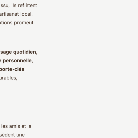
su, ils reflètent
artisanat local,
options promeut
sage quotidien
,
e personnelle
,
porte-clés
urables,
es amis et la
ssèdent une