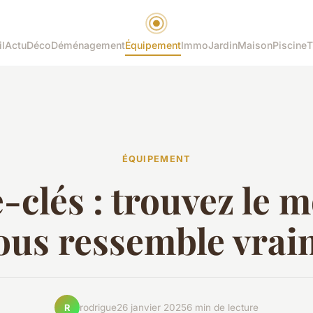
l
Actu
Déco
Déménagement
Équipement
Immo
Jardin
Maison
Piscine
T
ÉQUIPEMENT
-clés : trouvez le 
ous ressemble vrai
rodrigue
26 janvier 2025
6 min de lecture
R