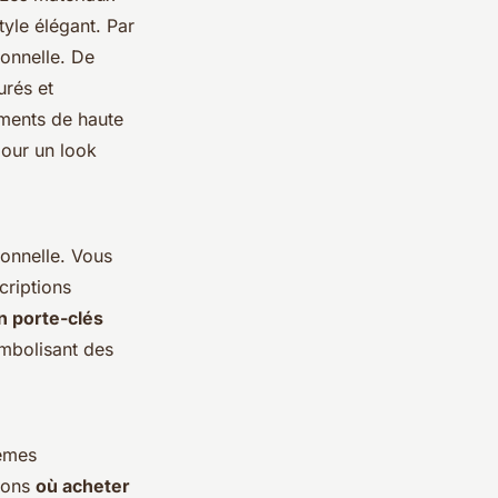
tyle élégant. Par
ionnelle. De
urés et
ments de haute
pour un look
onnelle. Vous
criptions
un porte-clés
ymbolisant des
hèmes
tions
où acheter