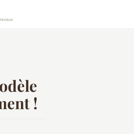
ravaux
modèle
ment !