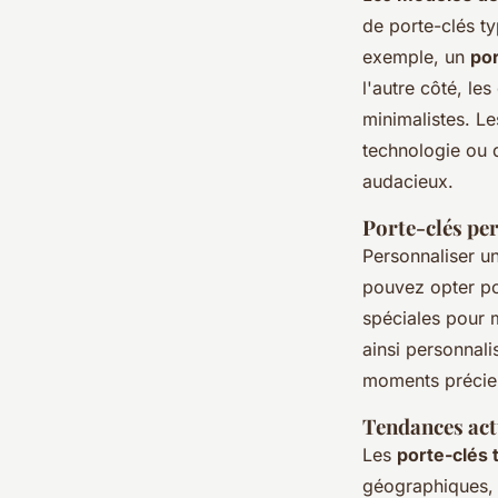
de porte-clés ty
exemple, un
por
l'autre côté, le
minimalistes. L
technologie ou d
audacieux.
Porte-clés pe
Personnaliser u
pouvez opter p
spéciales pour
ainsi personnal
moments précieu
Tendances act
Les
porte-clés
géographiques,