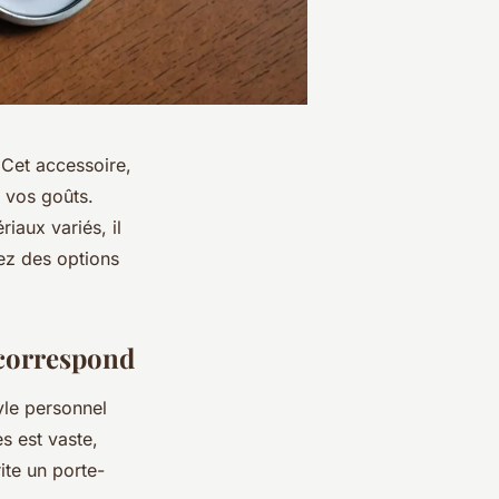
 Cet accessoire,
e vos goûts.
iaux variés, il
rez des options
 correspond
tyle personnel
s est vaste,
ite un porte-