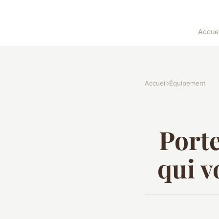
Accuei
Accueil
›
Équipement
Porte
qui v