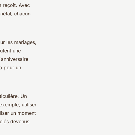
s reçoit. Avec
 métal, chacun
ur les mariages,
utent une
'anniversaire
o pour un
ticulière. Un
exemple, utiliser
liser un moment
-clés devenus