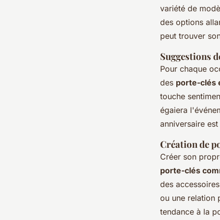
variété de modèl
des options alla
peut trouver so
Suggestions de
Pour chaque occ
des
porte-clés 
touche sentiment
égaiera l'événe
anniversaire est
Création de po
Créer son prop
porte-clés co
des accessoire
ou une relation 
tendance à la p