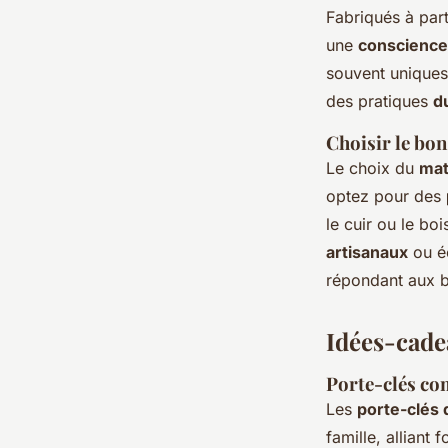
Fabriqués à parti
une
conscience
souvent uniques 
des pratiques
d
Choisir le bon
Le choix du
mat
optez pour des
le cuir ou le bo
artisanaux
ou éc
répondant aux 
Idées-cade
Porte-clés co
Les
porte-clés 
famille, allian