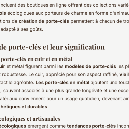
incluent des boutiques en ligne offrant des collections varié
ois
écologiques aux porteurs de charme en forme d'animau
tions de
création de porte-clés
permettent à chacun de tr
 adapté à ses goûts.
e porte-clés et leur signification
porte-clés en cuir et en métal
uir
et métal figurent parmi les
modèles de porte-clés
les p
 robustesse. Le cuir, apprécié pour son aspect raffiné,
vieil
tactile agréable.
Les porte-clés en métal
ajoutent une tou
e
, souvent associés à une plus grande longévité et une excel
matériaux conviennent pour un usage quotidien, devenant ain
thétiques et durables
.
cologiques et artisanales
écologiques
émergent comme
tendances porte-clés
incon