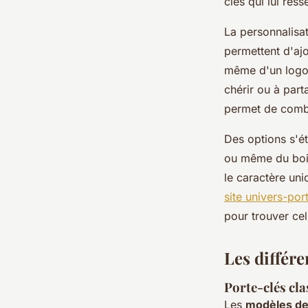
clés qui lui res
La personnalisa
permettent d'ajo
même d'un logo d
chérir ou à par
permet de combin
Des options s'é
ou même du bois,
le caractère uni
site univers-po
pour trouver cel
Les différe
Porte-clés cl
Les
modèles de